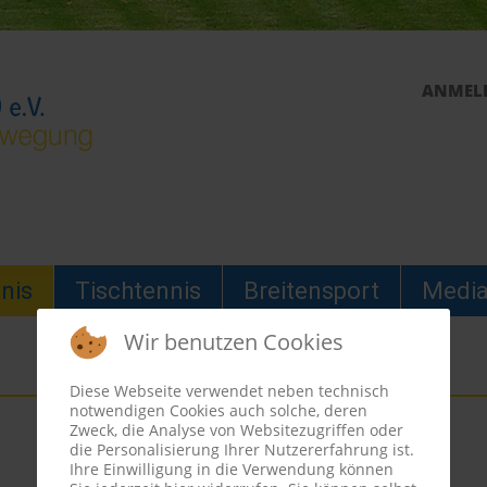
ANMEL
nis
Tischtennis
Breitensport
Medi
Wir benutzen Cookies
Diese Webseite verwendet neben technisch
notwendigen Cookies auch solche, deren
Zweck, die Analyse von Websitezugriffen oder
die Personalisierung Ihrer Nutzererfahrung ist.
Ihre Einwilligung in die Verwendung können